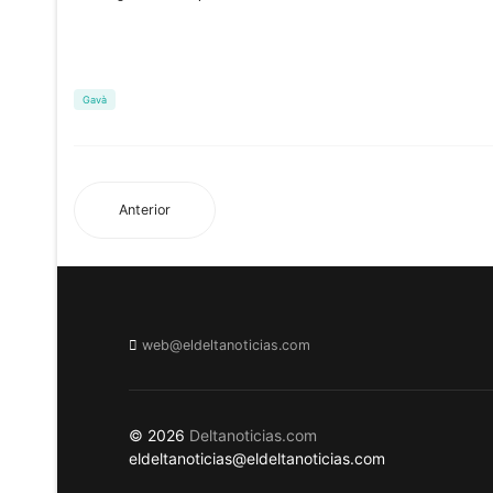
Gavà
Anterior
web@eldeltanoticias.com
© 2026
Deltanoticias.com
eldeltanoticias@eldeltanoticias.com