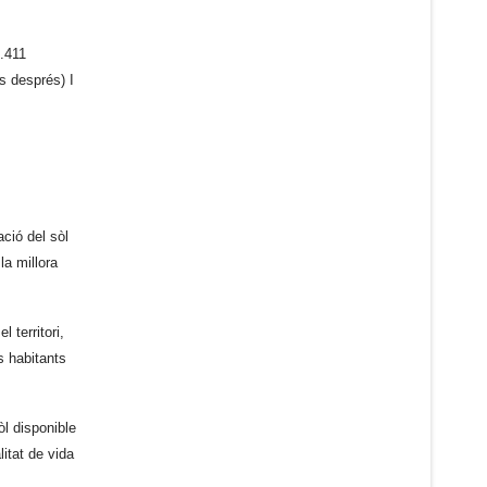
3.411
s després) I
ció del sòl
la millora
 territori,
s habitants
òl disponible
itat de vida