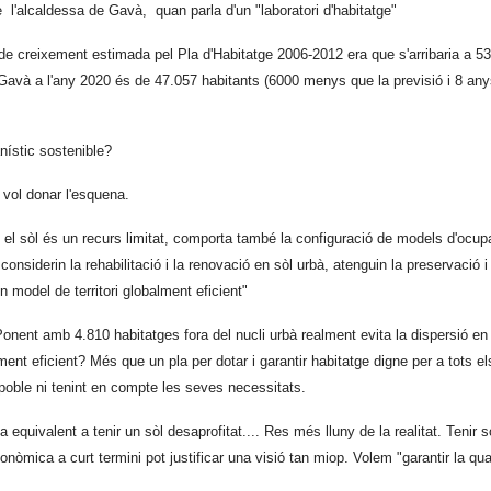
'alcaldessa de Gavà, quan parla d'un "laboratori d'habitatge"
 de creixement estimada pel Pla d'Habitatge 2006-2012 era que s'arribaria a 5
Gavà a l'any 2020 és de 47.057 habitants (6000 menys que la previsió i 8 any
ístic sostenible?
i vol donar l'esquena.
 el sòl és un recurs limitat, comporta també la configuració de models d'ocupa
, considerin la rehabilitació i la renovació en sòl urbà, atenguin la preservació i 
n model de territori globalment eficient"
nent amb 4.810 habitatges fora del nucli urbà realment evita la dispersió en el
ment eficient? Més que un pla per dotar i garantir habitatge digne per a tots el
oble ni tenint en compte les seves necessitats.
equivalent a tenir un sòl desaprofitat.... Res més lluny de la realitat. Tenir s
òmica a curt termini pot justificar una visió tan miop. Volem "garantir la qual