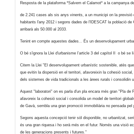
Resposta de la plataforma *Salvem el Calamot* a la campanya de l
de 2.241 cases als sis anys vinents, a un municipi on la previsió
habitants l'any 2012 i segons dades de l'IDESCAT la població de 
arribarà als 50.000 al 2033.
Tenint en compte aquestes dades... És un desenvolupament urban
O bé s'ignora la Llei d'urbanisme l’article 3 del capítol II o bé se l
Citem la Llei "El desenvolupament urbanístic sostenible, atès que
que evitin la dispersió en el territori, afavoreixin la cohesió social
dels sistemes de vida tradicionals a les àrees rurals i consolidin u
Aquest "laboratori" on es parla d'un pla encara més gran "Pla de Po
afavoreix la cohesió social i consolida un model de territori global
de Gavà, sembla una gran promoció immobiliària no pensada pel p
Segons aquesta concepció tenir sòl disponible, no urbanitzat, seria 
és una gran riquesa i ho serà més en el futur. Només una visió econ
de les generacions presents i futures."