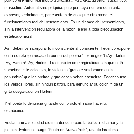
publicó el Primer Manifiesto Surrealista. «SURREALISMO: sustantivo,
masculino. Automatismo psíquico puro por cuyo nombre se intenta
expresar, verbalmente, por escrito o de cualquier otro modo, el
funcionamiento real del pensamiento. Es un dictado del pensamiento,
sin la intervención reguladora de la razón, ajeno a toda preocupación
estética o moral».
Así, debemos incorporar lo inconsciente al consciente. Federico expone
en la estrofa (entresacada por mí del poema “Los negros”) ¡Ay, Harlem!
¡Ay, Harlem! ¡Ay, Harlem! La situación de marginalidad a la que está
sometido este colectivo, la violencia “granate sordomuda en la
penumbra” que les oprime y que deben saben sacudirse. Federico usa
los versos libres, sin ningún patrón, para denunciar su dolor. Y da un
grito desgarrador en Harlem.
Y el poeta lo denuncia gritando como solo él sabía hacerlo:
escribiendo.
Reclama una sociedad distinta donde impere la belleza, el amor y la
justicia. Entonces surge “Poeta en Nueva York”, una de las obras