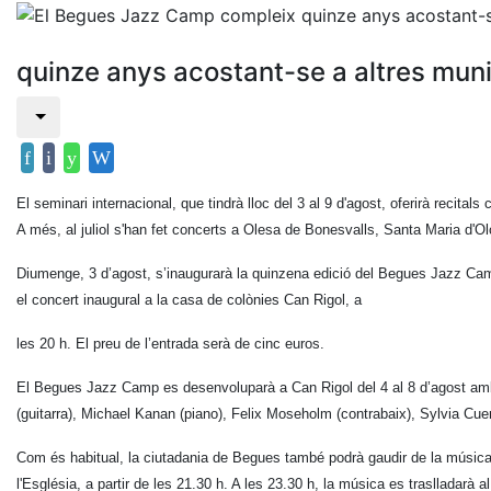
quinze anys acostant-se a altres muni
El seminari internacional, que tindrà lloc del 3 al 9 d'agost, oferirà recita
A més, al juliol s'han fet concerts a Olesa de Bonesvalls, Santa Maria d'Ol
Diumenge, 3 d’agost, s’inaugurarà la quinzena edició del Begues Jazz Camp
el concert inaugural a la casa de colònies Can Rigol, a
les 20 h. El preu de l’entrada serà de cinc euros.
El Begues Jazz Camp es desenvoluparà a Can Rigol del 4 al 8 d’agost amb 
(guitarra), Michael Kanan (piano), Felix Moseholm (contrabaix), Sylvia Cuen
Com és habitual, la ciutadania de Begues també podrà gaudir de la música d
l'Església, a partir de les 21.30 h. A les 23.30 h, la música es traslladarà