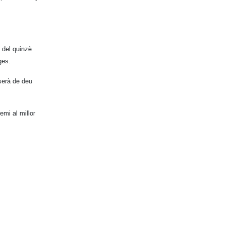
 del quinzè
tges.
 serà de deu
mi al millor