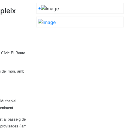
+
pleix
e Cívic El Roure.
eu del món, amb
 Muthspiel
eveniment.
st al passeig de
improvisades (jam