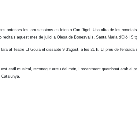
ons anteriors les jam-sessions es feien a Can Rigol. Una altra de les novetats
recitals aquest mes de juliol a Olesa de Bonesvalls, Santa Maria d'Oló i Si
rà al Teatre El Goula el dissabte 9 d'agost, a les 21 h. El preu de l'entrada
t estil musical, reconegut arreu del món, i recentment guardonat amb el pre
 Catalunya.