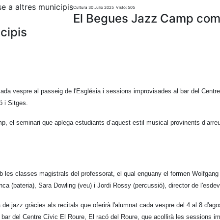
Cultura
30 Julio 2025
Visto: 505
El Begues Jazz Camp com
cipis
ls cada vespre al passeig de l'Església i sessions improvisades al bar del Centr
ó i Sitges.
, el seminari que aplega estudiants d’aquest estil musical provinents d’arr
les classes magistrals del professorat, el qual enguany el formen Wolfgang
ca (bateria), Sara Dowling (veu) i Jordi Rossy (percussió), director de l'esd
e jazz gràcies als recitals que oferirà l'alumnat cada vespre del 4 al 8 d'ago
 al bar del Centre Cívic El Roure, El racó del Roure, que acollirà les sessions 